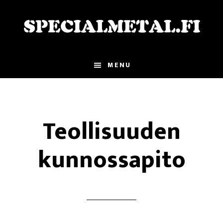
Hyppää
Hyppää
pääsisältöön
alatunnisteeseen
MENU
Teollisuuden
kunnossapito